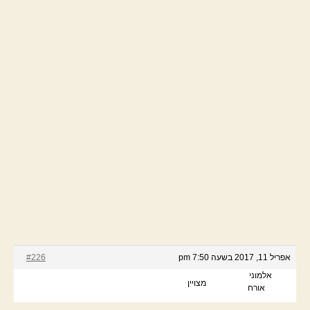
אפריל 11, 2017 בשעה 7:50 pm
#226
אלמוני
מצויין
אורח