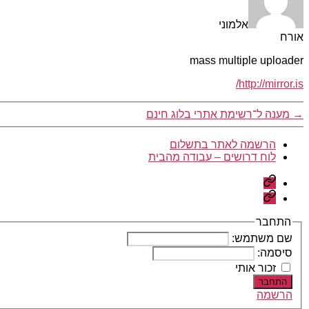
אלמוני
אורח
mass multiple uploader
http://mirror.is/
→
מענה ל־רשימת אתרי בלוג חינם
הרשמה לאתר בתשלום
לוח דרושים – עבודה מהבית
הרשמה
לאתר
לוח
בתשלום
דרושים
–
התחבר
עבודה
שם משתמש:
מהבית
סיסמה:
זכור אותי
התחבר
הרשמה