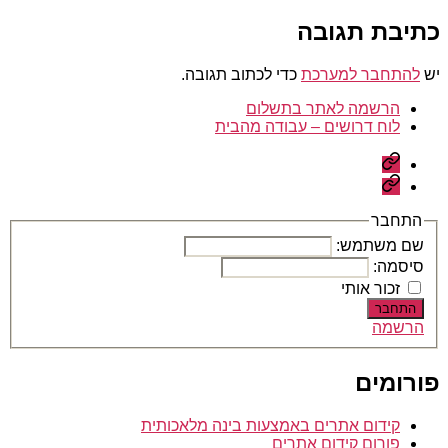
כתיבת תגובה
יש
להתחבר למערכת
כדי לכתוב תגובה.
הרשמה לאתר בתשלום
לוח דרושים – עבודה מהבית
הרשמה
לאתר
לוח
בתשלום
דרושים
–
התחבר
עבודה
שם משתמש:
מהבית
סיסמה:
זכור אותי
התחבר
הרשמה
פורומים
קידום אתרים באמצעות בינה מלאכותית
פורום קידום אתרים