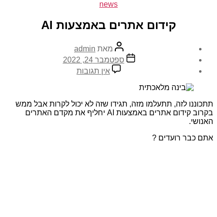
–
קטגוריות
news
עבודה
מהבית
קידום אתרים באמצעות AI
המחבר
מאת
admin
הפוסט
תאריך
ספטמבר 24, 2022
פוסט
על
אין תגובות
קידום
אתרים
באמצעות
AI
תתכוננו לזה, תתעלמו מזה, תגידו שזה לא יכול לקרות אבל ממש
בקרוב קידום אתרים באמצעות AI יחליף את מקדם האתרים
האנושי.
אתם כבר רועדים ?