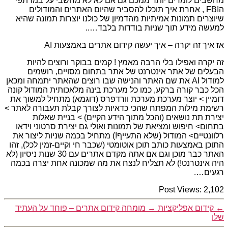
מחשבים לומדים יותר ממכם גם אם לא לא מחשבי על במרתפי
הFBI , אחרת איך תוכלו להסביר שהיום האתרים והמודולים
שיוצרים תמונות אמיתיות מהדמיון של כולנו יוצרות תמונה שהיא
למעשה מידע תוך שניות בודדות בלבד…..
אז איך זה יקרה – איך יעשה קידום אתרים באמצעות AI
זה יקרה ואפילו בלי הרבה מאמץ ! קמים בבוקר ורוצים להיות
הבעלים של אתר אינטרנט של אתר בתחום מסויים, רושמים
למודול AI את שם האתר והנישה שבו רוצים שהאתר יתמחה ומכאן
הכל כבר קורה ברקע, כמו כל מערכת בינה מלאכותית המודול קונה
דומיין > יוצר מערכת מערכת וורדפרס (דוגמא) מתחיל למשוך את
רשימת מילות המפתח שהכי כדאיות לצורך קבלת תעבורה לאתר >
יצירת תת נושאים (והכל מתוך הידע הקיים) > בניית שאלות
בתחום> חיפוש ומציאת של תמונות ואולי גם יצירת סרטוני וידאו
רלוונטיים> המודול (שלא התעייף!) מתחיל בכמה שניות ליצור את
התוכן באמצעות כותב תוכן אוטומטי (שכבר חי וקיים-זמין לכל), זהו
האתר כבר מוכן וגם אם אתה מקדם אתרים עם 30 שנות ניסיון (לא
היה אינטרנט!) לא תצליח לנצח את מה שמכונה אחת יצרה בכמה
רגעים….
Post Views:
2,102
←
קידום אפליקציות
→
מומחה קידום אתרים – פוחד על העתיד
שלו