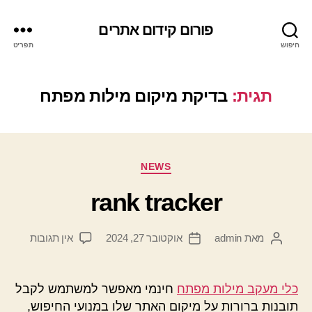
פורום קידום אתרים
חיפוש
תפריט
תגית:
בדיקת מיקום מילות מפתח
קטגוריות
NEWS
rank tracker
על
מאת
admin
אוקטובר 27, 2024
אין תגובות
המחבר
תאריך
rank
הפוסט
פוסט
tracker
כלי מעקב מילות מפתח
חינמי מאפשר למשתמש לקבל
תובנות ברורות על מיקום האתר שלו במנועי החיפוש,