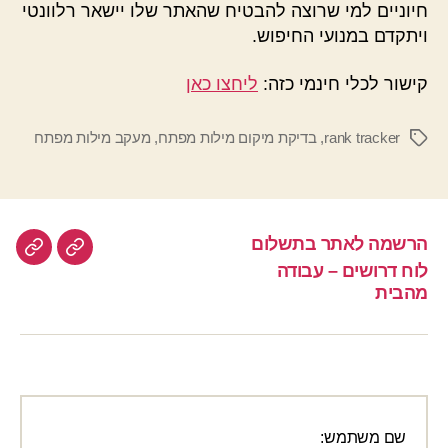
חיוניים למי שרוצה להבטיח שהאתר שלו יישאר רלוונטי
ויתקדם במנועי החיפוש.
קישור לכלי חינמי כזה:
ליחצו כאן
rank tracker
,
בדיקת מיקום מילות מפתח
,
מעקב מילות מפתח
תגיות
הרשמה לאתר בתשלום
הרשמה
לוח
לוח דרושים – עבודה
לאתר
דרוש
מהבית
–
בתשלום
עבוד
מהבי
שם משתמש: