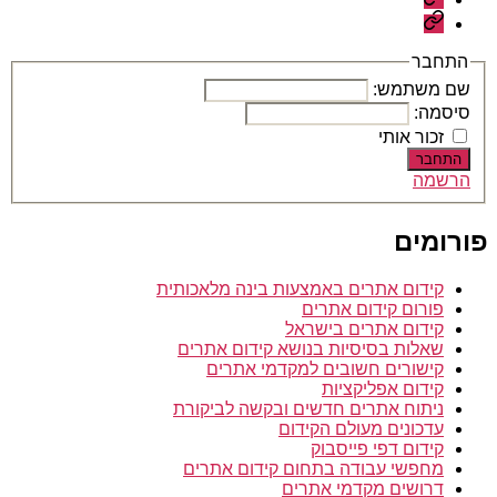
לאתר
לוח
בתשלום
דרושים
–
התחבר
עבודה
שם משתמש:
מהבית
סיסמה:
זכור אותי
התחבר
הרשמה
פורומים
קידום אתרים באמצעות בינה מלאכותית
פורום קידום אתרים
קידום אתרים בישראל
שאלות בסיסיות בנושא קידום אתרים
קישורים חשובים למקדמי אתרים
קידום אפליקציות
ניתוח אתרים חדשים ובקשה לביקורת
עדכונים מעולם הקידום
קידום דפי פייסבוק
מחפשי עבודה בתחום קידום אתרים
דרושים מקדמי אתרים