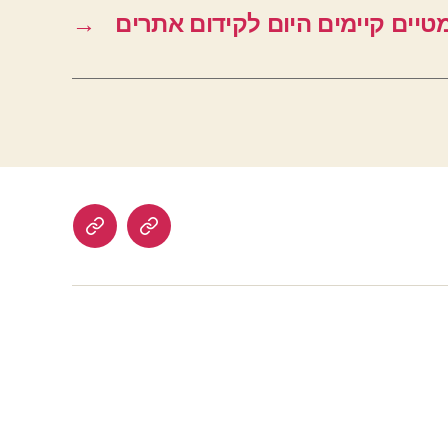
טיים קיימים היום לקידום אתרים
→
הרשמה
לוח
לאתר
דרושים
בתשלום
–
עבודה
מהבית