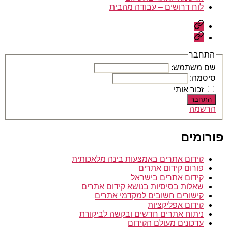
לוח דרושים – עבודה מהבית
הרשמה
לאתר
לוח
בתשלום
דרושים
–
התחבר
עבודה
שם משתמש:
מהבית
סיסמה:
זכור אותי
התחבר
הרשמה
פורומים
קידום אתרים באמצעות בינה מלאכותית
פורום קידום אתרים
קידום אתרים בישראל
שאלות בסיסיות בנושא קידום אתרים
קישורים חשובים למקדמי אתרים
קידום אפליקציות
ניתוח אתרים חדשים ובקשה לביקורת
עדכונים מעולם הקידום