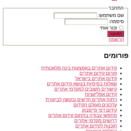
בתשלום
דרושים
–
התחבר
עבודה
שם משתמש:
מהבית
סיסמה:
זכור אותי
התחבר
הרשמה
פורומים
קידום אתרים באמצעות בינה מלאכותית
פורום קידום אתרים
קידום אתרים בישראל
שאלות בסיסיות בנושא קידום אתרים
קישורים חשובים למקדמי אתרים
קידום אפליקציות
ניתוח אתרים חדשים ובקשה לביקורת
עדכונים מעולם הקידום
קידום דפי פייסבוק
מחפשי עבודה בתחום קידום אתרים
דרושים מקדמי אתרים
תוכנות לקידום אתרים