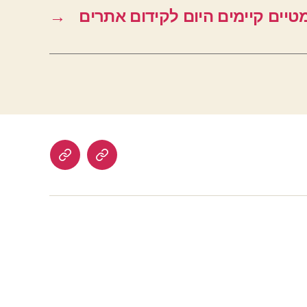
טיים קיימים היום לקידום אתרים
→
הרשמה
לוח
לאתר
דרושים
בתשלום
–
עבודה
מהבית