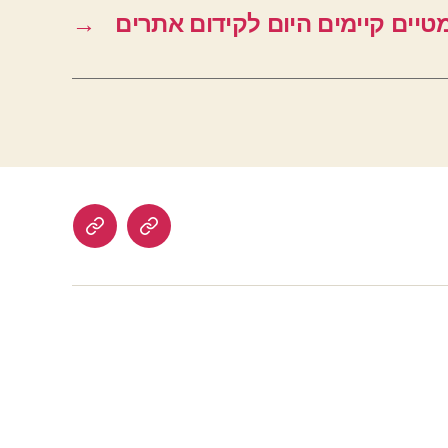
טיים קיימים היום לקידום אתרים
→
הרשמה
לוח
לאתר
דרושים
בתשלום
–
עבודה
מהבית