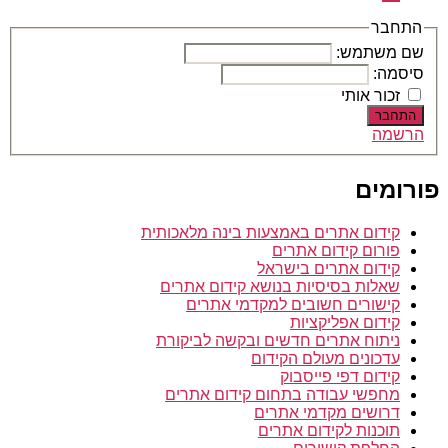
בתשלום
דרושים
–
התחבר
עבודה
שם משתמש:
מהבית
סיסמה:
זכור אותי
התחבר
הרשמה
פורומים
קידום אתרים באמצעות בינה מלאכותית
פורום קידום אתרים
קידום אתרים בישראל
שאלות בסיסיות בנושא קידום אתרים
קישורים חשובים למקדמי אתרים
קידום אפליקציות
ניתוח אתרים חדשים ובקשה לביקורת
עדכונים מעולם הקידום
קידום דפי פייסבוק
מחפשי עבודה בתחום קידום אתרים
דרושים מקדמי אתרים
תוכנות לקידום אתרים