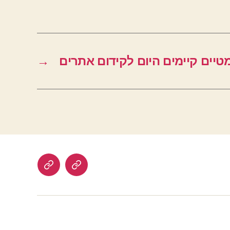
טיים קיימים היום לקידום אתרים
→
הרשמה
לוח
לאתר
דרושים
בתשלום
–
עבודה
מהבית