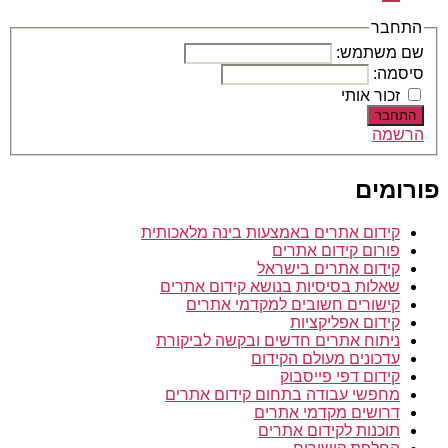
בתשלום
דרושים
–
התחבר
עבודה
שם משתמש:
מהבית
סיסמה:
זכור אותי
התחבר
הרשמה
פורומים
קידום אתרים באמצעות בינה מלאכותית
פורום קידום אתרים
קידום אתרים בישראל
שאלות בסיסיות בנושא קידום אתרים
קישורים חשובים למקדמי אתרים
קידום אפליקציות
ניתוח אתרים חדשים ובקשה לביקורת
עדכונים מעולם הקידום
קידום דפי פייסבוק
מחפשי עבודה בתחום קידום אתרים
דרושים מקדמי אתרים
תוכנות לקידום אתרים