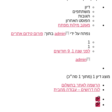
דיון
משתתפים
תגובות
הפוסט האחרון
מעקב מילות מפתח
נפתח על ידי
admin
בתוך:
פורום קידום אתרים
1
1
לפני שנה 1, 9 חודשים
admin
מוצג דיון 1 (מתוך 1 סה״כ)
הרשמה לאתר בתשלום
לוח דרושים – עבודה מהבית
הרשמה
לאתר
לוח
בתשלום
דרושים