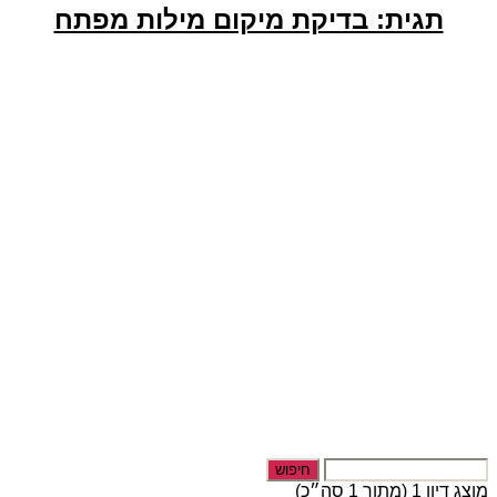
–
תגית: בדיקת מיקום מילות מפתח
עבודה
מהבית
חיפוש:
מוצג דיון 1 (מתוך 1 סה״כ)