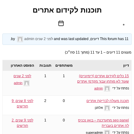
תוכנות לקידום אתרים
תאריך
פוסט
This forum has 11 דיונים, and was last updated
לפני 2 שנים
by
admin
.
מוצגים 11 דיונים – 1 עד 11 (מתוך 11 סה״כ)
דיון
משתתפים
תגובות
הפוסט האחרון
15 כלים לקידום אתרים (דימיוניים)
1
1
לפני 2 שנים
שעוד לא פותחו עבור מקדמי אתרים
admin
נפתח על ידי
admin
תוכנה מעולה לבדיקת אתרים
0
2
לפני 8 שנים, 9
חודשים
נפתח על ידי
אלחנן
seo panel מתעדכנת – בואו נכניס
0
1
לפני 9 שנים, 2
לה אתרים בעברית
חודשים
נפתח על ידי
superadmin