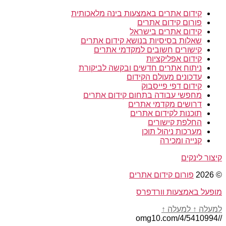
קידום אתרים באמצעות בינה מלאכותית
פורום קידום אתרים
קידום אתרים בישראל
שאלות בסיסיות בנושא קידום אתרים
קישורים חשובים למקדמי אתרים
קידום אפליקציות
ניתוח אתרים חדשים ובקשה לביקורת
עדכונים מעולם הקידום
קידום דפי פייסבוק
מחפשי עבודה בתחום קידום אתרים
דרושים מקדמי אתרים
תוכנות לקידום אתרים
החלפת קישורים
מערכות ניהול תוכן
קנייה ומכירה
קיצור לינקים
© 2026
פורום קידום אתרים
מופעל באמצעות וורדפרס
למעלה
↑
למעלה
↑
//omg10.com/4/5410994