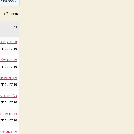
This forum has 7 דיונים, 4 תגובות, 
מוצגים 7 דיונים – 1 עד 7 (מתוך 7 סה״כ)
דיון
תנו ביקורת 
נפתח על ידי
אתר מומלץ ל
נפתח על ידי
איך מייצרים
נפתח על ידי
כלי נחמד לק
נפתח על ידי
ניתוח אתר מ
נפתח על ידי
אינדקס עסק