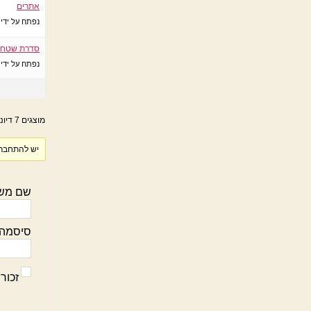
אתרים
נפתח על ידי
סדרת שטח 
נפתח על ידי
מוצגים 7 דיונים – 1 עד 7 (מתוך 7 סה״כ)
יש להתחבר ל
שם מש
סיסמה:
זכור 