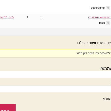
superadmin
חדשה – האמזונס
0
1
לפני 11 שנים
test1
מערכת כדי ליצור דיון חדש.
תמש:
אותי