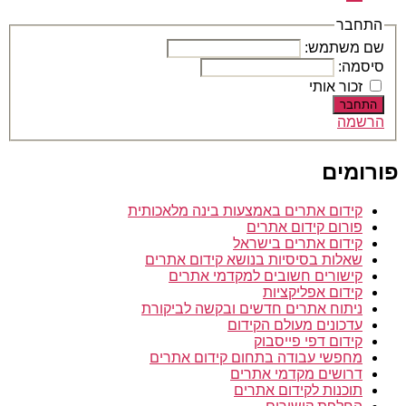
בתשלום
דרושים
–
התחבר
עבודה
שם משתמש:
מהבית
סיסמה:
זכור אותי
התחבר
הרשמה
פורומים
קידום אתרים באמצעות בינה מלאכותית
פורום קידום אתרים
קידום אתרים בישראל
שאלות בסיסיות בנושא קידום אתרים
קישורים חשובים למקדמי אתרים
קידום אפליקציות
ניתוח אתרים חדשים ובקשה לביקורת
עדכונים מעולם הקידום
קידום דפי פייסבוק
מחפשי עבודה בתחום קידום אתרים
דרושים מקדמי אתרים
תוכנות לקידום אתרים