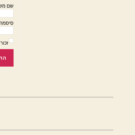
שם מש
סיסמה:
זכור 
הת